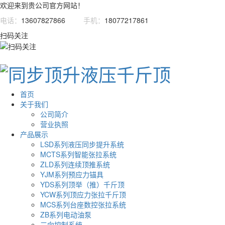
欢迎来到贵公司官方网站！
电话：
13607827866
手机：
18077217861
扫码关注
首页
关于我们
公司简介
营业执照
产品展示
LSD系列液压同步提升系统
MCTS系列智能张拉系统
ZLD系列连续顶推系统
YJM系列预应力锚具
YDS系列顶举（推）千斤顶
YCW系列顶应力张拉千斤顶
MCS系列台座数控张拉系统
ZB系列电动油泵
三向控制系统